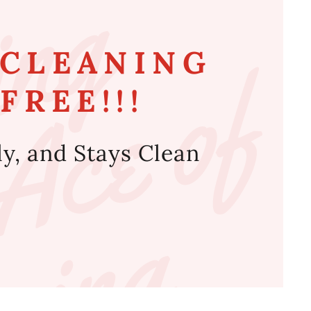
a
f
g
C
f
 CLEANING
FREE!!!
ly, and Stays Clean