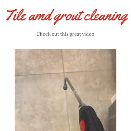
Tile amd grout cleaning
Check out this great video